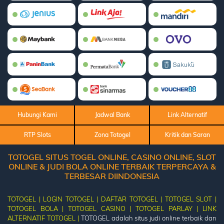
Hubungi Kami
Jadwal Bank
Link Alternatif
RTP Slots
Zona Totogel
Kritik dan Saran
TOTOGEL SITUS TOGEL ONLINE, CASINO ONLINE, SLOT
ONLINE & JUDI BOLA ONLINE TERBAIK TERPERCAYA &
TERBESAR DIINDONESIA
TOTOGEL |
LOGIN TOTOGEL |
DAFTAR TOTOGEL |
TOTOGEL SLOT |
TOTOGEL BOLA |
TOTOGEL CASINO |
TOTOGEL PARLAY |
LINK
ALTERNATIF TOTOGEL |
TOTOGEL adalah situs judi online terbaik dan