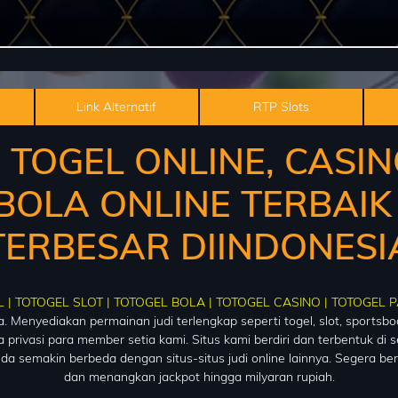
Link Alternatif
RTP Slots
 TOGEL ONLINE, CASIN
 BOLA ONLINE TERBAI
TERBESAR DIINDONESI
 |
TOTOGEL SLOT |
TOTOGEL BOLA |
TOTOGEL CASINO |
TOTOGEL P
aya. Menyediakan permainan judi terlengkap seperti togel, slot, sport
ivasi para member setia kami. Situs kami berdiri dan terbentuk di se
 semakin berbeda dengan situs-situs judi online lainnya. Segera be
dan menangkan jackpot hingga milyaran rupiah.