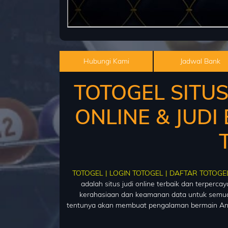
Hubungi Kami
Jadwal Bank
TOTOGEL SITUS
ONLINE & JUDI
TOTOGEL |
LOGIN TOTOGEL |
DAFTAR TOTOGEL
adalah situs judi online terbaik dan terperc
kerahasiaan dan keamanan data untuk semua pr
tentunya akan membuat pengalaman bermain Anda