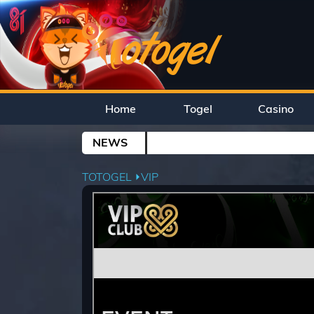
Home
Togel
Casino
NEWS
TOTOGEL ⏵
VIP